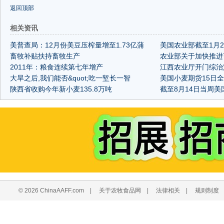
返回顶部
相关资讯
美普查局：12月份美豆压榨量增至1.73亿蒲
美国农业部截至1月
式耳
畜牧补贴扶持畜牧生产
告
农业部关于加快推进
2011年：粮食连续第七年增产
见
江西农业厅开门综治
大旱之后,我们能否&quot;吃一堑长一智
美国小麦期货15日
&quot;?
陕西省收购今年新小麦135.8万吨
截至8月14日当周美
© 2026 ChinaAAFF.com
|
关于农牧食品网
|
法律相关
|
规则制度