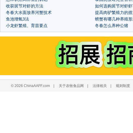
收获斑节对虾的方法
如何选购斑节对虾虾
冬春大水面放养河蟹技术
提高肉驴繁殖力的措
鱼池增氧3法
螃蟹有哪几种养殖形
小龙虾繁殖、育苗要点
冬春怎么养种公猪
© 2026 ChinaAAFF.com
|
关于农牧食品网
|
法律相关
|
规则制度