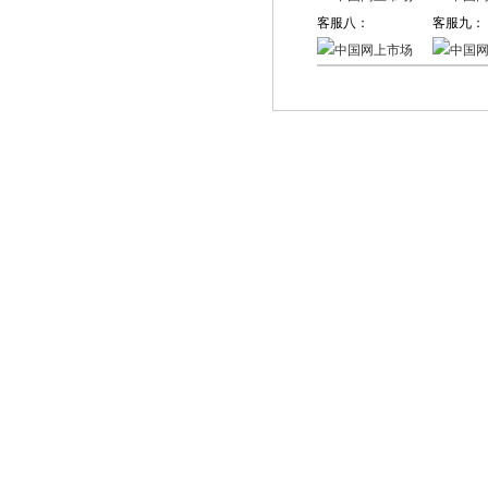
客服八：
客服九：