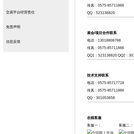
传真：0575-85711866
交易平台经营责任
QQ：523138820
免责声明
展会/项目合作联系
电话：13018808788
信息反馈
传真：0575-85711866
QQ1：523138820 QQ2：30
技术支持联系
电话：0575-85717718
传真：0575-85711866
QQ：301053658
在线客服
客服一：
客服二：