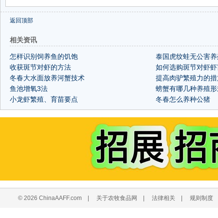
返回顶部
相关资讯
怎样识别饲养鱼的饥饱
泰国虎纹蛙无公害养
收获斑节对虾的方法
如何选购斑节对虾虾
冬春大水面放养河蟹技术
提高肉驴繁殖力的措
鱼池增氧3法
螃蟹有哪几种养殖形
小龙虾繁殖、育苗要点
冬春怎么养种公猪
© 2026 ChinaAAFF.com
|
关于农牧食品网
|
法律相关
|
规则制度