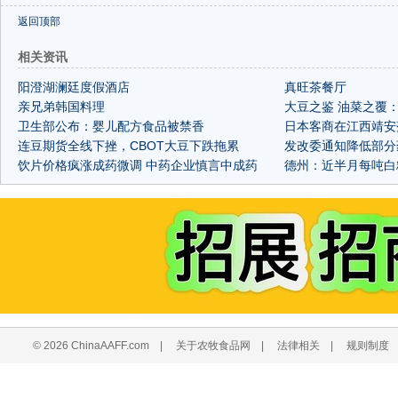
返回顶部
相关资讯
阳澄湖澜廷度假酒店
真旺茶餐厅
亲兄弟韩国料理
大豆之鉴 油菜之覆
卫生部公布：婴儿配方食品被禁香
日本客商在江西靖安
连豆期货全线下挫，CBOT大豆下跌拖累
殖
发改委通知降低部分药
饮片价格疯涨成药微调 中药企业慎言中成药
德州：近半月每吨白
提价
© 2026 ChinaAAFF.com
|
关于农牧食品网
|
法律相关
|
规则制度