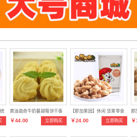
传统
黄油曲奇牛奶蔓越莓饼干香
【那加果园】休闲 坚果零食
那
￥44.00
￥24.00
￥3
买
立即购买
立即购买
浓酥脆甜饼休闲点心零食品
特产 盐焗腰果休闲食品干果
夏
炒货