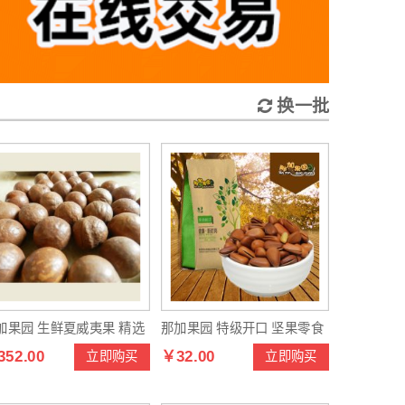
屋、捕鼠笼、粘虫板、捕虫灯、
具等产品，欢迎大家光临！
太阳能杀虫灯，欢迎大家光临！
换一批
加果园 生鲜夏威夷果 精选
那加果园 特级开口 坚果零食
52.00
￥32.00
立即购买
立即购买
威夷果10斤每箱
特产野生东北红松子