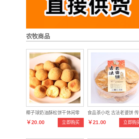
农牧商品
椰子球奶油酥松饼干休闲零
食品茶小吃 古法老婆饼 
￥20.00
￥21.00
立即购买
立即购
食健康无添加曲奇饼干
糕点饼干250g