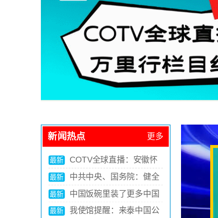
安徽各市场
AnHui Markets
四川各市场
新闻热点
更多
SiChuan Markets
中网市场：人人参与 共铸
最新
亚运精彩（体坛观澜）
中网市场：中国车谷“换
最新
道”加速
中网市场：杨振宁留一
最新
手，翁帆“防不胜防”!101岁的杨
冯小刚坦言人生有三大遗
最新