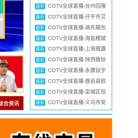
产品，源头工厂，欢迎大家光
胶笔、高温消失笔及永恒铅笔等
材质
马吉气动有限公司专业生产：
COTV全球直播-义乌净瓶
最新
临！
文具产品,总经理李悦欢迎大家
304/321/304L/316L/2520/2205
“德马吉”品牌系列各种规格的气
工艺品有限公司专业生产佛教净
COTV全球直播-永康市晟
最新
光临！
不锈钢弯头、大小头、各种180
动执行器产品，设计创新、制造
水瓶、佛教唐卡、财富相框等佛
铜瑞工贸有限公司专业生产各种
COTV全球直播-义乌市下
最新
度弯头等产品，欢迎大家光临！
精良款式多样，现货供应，欢迎
教财运系列产品，欢迎大家光
铜火锅、景泰蓝火锅；永康市舒
堡电子商务有限公司专业生产5
COTV全球直播-南通顺驰
最新
大家光临！
临！
舒电器有限公司专业生产各种铜
齿葫芦、8齿链条及钢爪、10齿
橡胶制品有限公司专业生产：
COTV全球直播-杭州天婷
最新
壶、铜水壶、铜壶、宝瓶等工艺
黄钉及钢爪，24齿链条、26齿
“盛吉斯”、“SUNCHASE”、“驰
缘实业有限公司旗下杭州萧山党
COTV全球直播-东阳市维
最新
产品，欢迎大家光临！
不锈钢等防滑鞋套冰爪及冰爪材
阳”、“SKYIPEAK”品牌自行车、
湾小依依服装厂专业研发生产：
卡饰品有限公司专业生产：新娘
COTV全球直播-温州荣山
最新
料和半成品等产品，欢迎大家光
摩托车、电动车内胎及3D打印
“Zizipuff仔仔泡芙”品牌系列针织
头带、发梳、腰带、手棒花、胸
科技有限公司专业生产: 各种喷
COTV全球直播-霸州市樊
最新
临！
座鞍等产品，欢迎大家光临！
童装、纺织童装，包括牛仔童装
花、鞋花、服装辅料等产品；设
枪、电弧、卡子炉、点火枪等产
鑫家具有限公司专业生产:钢木
COTV全球直播-广西玉林
最新
及各种全棉童装系列产品，源头
计时尚、做工精制，款式多样，
品；广泛应用于酒店、企事业食
茶几、套几、边几、钢木升降
市百能达日用粘胶制品厂专业生
COTV全球直播-永康市顺
最新
工厂，欢迎大家光临！
欢迎大家光临！
堂、家庭以及户外野炊等领域，
桌、便携式电脑桌、移动茶台等
产:杀鼠剂、杀虫热雾剂、微乳
丰不锈钢制品厂专业生产:各种
款式多样，现货供应，欢迎大家
休闲及户外家具产品，欢迎大家
剂、杀虫饵剂、胶饵、白蚁药、
不锈钢酒壶、工艺品不锈钢酒
光临！
光临！
红义蚁药、粘鼠板粘鼠纸、蟑螂
壶、各种不锈钢酒杯系列饮品用