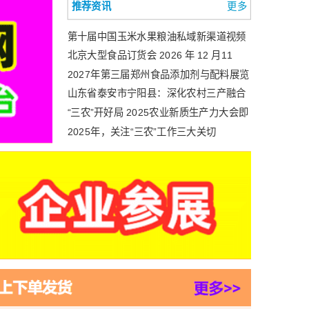
推荐资讯
更多
第十届中国玉米水果粮油私域新渠道视频
号大会
北京大型食品订货会 2026 年 12 月11
——13举办 亚洲食品博览会甄选优质食饮
2027年第三届郑州食品添加剂与配料展览
产品
会|郑州食品添加剂展
山东省泰安市宁阳县：深化农村三产融合
助推乡村全域振兴
“三农”开好局 2025农业新质生产力大会即
将召开
2025年，关注“三农”工作三大关切
这里的农业“会上天”“能下海”——广东加快
推动现代农业发展
智慧农业涌新潮
中国农业农村信息网_农业农村部召开全
国海洋渔业安全生产视频会议强调 以极端
负责态度抓紧抓实渔业安