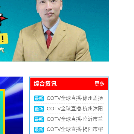
场
河南各市场
Gu
HeNan Markets
场
河北各市场
综合资讯
更多
H
HeBei Markets
COTV全球直播-汕头市澄
最新
海区凯蓝实业有限公司、深圳童
COTV全球直播-桐庐迎丰
最新
翔贸易有限公司专业生产：魔豆
制笔有限公司专业生产：中性
COTV全球直播-温州市龙
最新
魔方、解压玩具等儿童智力开发
笔、可擦笔、美术高光笔、点点
湾沙城宏星阀门厂专业生产各种
COTV全球直播-乐清市德
最新