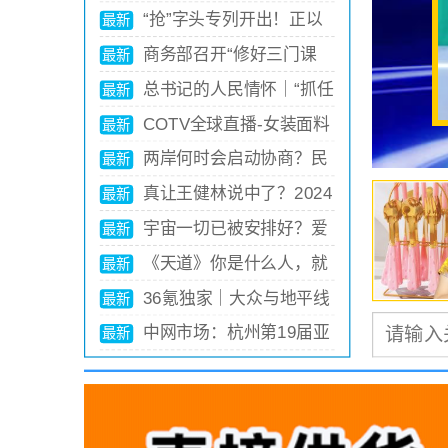
振宁，谋略太深
憾：最大的遗憾没想到是捧红王
从温州出发，正泰如何跳
最新
宝强！
出浙江站稳千亿级发展台阶
她们的高消费你想象不
最新
到，花钱如流水的6位女星，一
清华才女”李一诺：辞百万
最新
般人真养不起
年薪，4年生3娃，现帮比尔盖
中国GDP“第一区”，迎来
最新
茨花钱
新任一把手
首富王健林贴身女秘书：
最新
年薪百万月休15天，为什么只
如今，她已经成为了中国
最新
有大专学历？
影视圈的一位重要人物，备受人
2023澳康达世界名车展6
最新
们的喜爱和关注。
月14日澎湃启幕！一站逛遍全
现代化产业体系建设迈出
最新
球好车，3000台准新车半价就
新步伐（推动经济实现质的有效
中美防长在香格里拉对话
最新
购了！
提升和量的合理增长
会开幕晚宴上握手
黄晓明新恋情曝光!新女友
最新
正面照曝光，曾跟baby合影夸
赞其好看