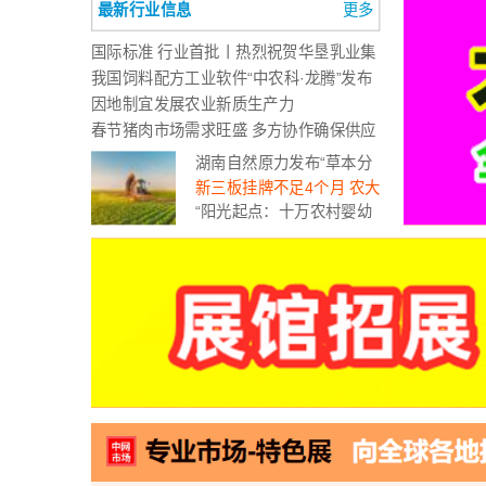
最新行业信息
更多
国际标准 行业首批丨热烈祝贺华垦乳业集
团斩获全球标准食品安全认证，引领驼奶
我国饲料配方工业软件“中农科·龙腾”发布
安全新高度！
有望打破国内饲料配方软件长期依赖国外
因地制宜发展农业新质生产力
产品局面
春节猪肉市场需求旺盛 多方协作确保供应
充足稳定
湖南自然原力发布“草本分
子营养素”，开创中药营养
新三板挂牌不足4个月 农大
应用新领域
科技闯关北交所
“阳光起点：十万农村婴幼
儿入户养育指导行动计划”
年度汇报会在京举行