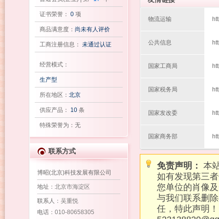
证书荣誉：
0
项
物流运输
ht
商品满意度：
尚未有人评价
公共信息
ht
工商注册信息：
未通过认证
经营模式：
国家工商局
ht
生产型
国家税务局
ht
所在地区：
北京
供应产品：
10
条
国家发改委
ht
特殊荣誉为：无
国家商务部
ht
联系方式
免责声明：
本站
博昭(北京)科技发展有限公司
如有发现第三者
您单位的肖像及
地址
：北京市海淀区
与我们联系删除
联系人
：吴重悦
任，特此声明！
电话
：010-80658305