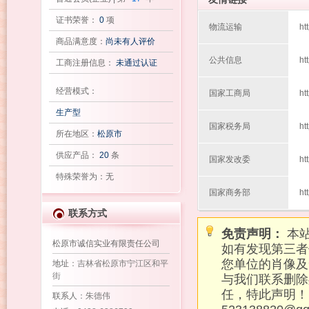
证书荣誉：
0
项
物流运输
ht
商品满意度：
尚未有人评价
公共信息
ht
工商注册信息：
未通过认证
经营模式：
国家工商局
ht
生产型
国家税务局
ht
所在地区：
松原市
供应产品：
20
条
国家发改委
ht
特殊荣誉为：无
国家商务部
ht
联系方式
免责声明：
本站
松原市诚信实业有限责任公司
如有发现第三者
您单位的肖像及
地址
：吉林省松原市宁江区和平
街
与我们联系删除
任，特此声明！
联系人
：朱德伟