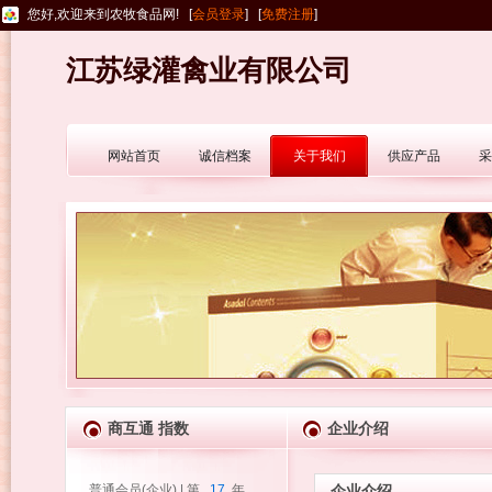
您好,欢迎来到农牧食品网! [
会员登录
] [
免费注册
]
江苏绿灌禽业有限公司
网站首页
诚信档案
关于我们
供应产品
采
商互通 指数
企业介绍
普通会员(企业) | 第
17
年
企业介绍