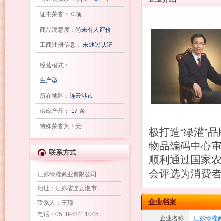
证书荣誉：
0
项
商品满意度：
尚未有人评价
工商注册信息：
未通过认证
经营模式：
生产型
所在地区：
连云港市
供应产品：
17
条
特殊荣誉为：无
极打造“绿灌”
物品编码中心审
联系方式
顺利通过国家农
会评选为消费
江苏绿灌禽业有限公司
地址
：江苏省连云港市
企业档案
联系人
：王瑾
电话
：0518-88411045
企业名称:
江苏绿灌