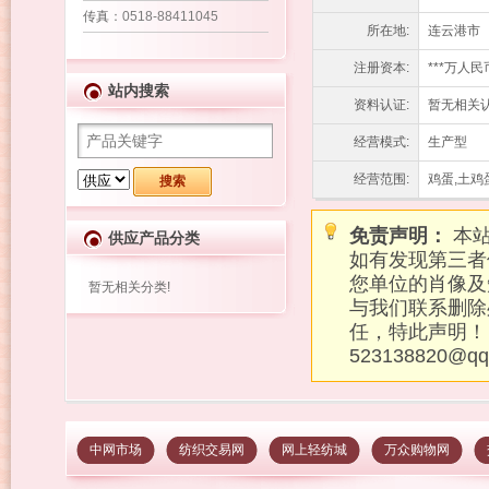
传真
：0518-88411045
所在地:
连云港市
注册资本:
***万人民
站内搜索
资料认证:
暂无相关认
经营模式:
生产型
经营范围:
鸡蛋,土鸡
免责声明：
本站
供应产品分类
如有发现第三者
您单位的肖像及
暂无相关分类!
与我们联系删除
任，特此声明！
523138820@q
中网市场
纺织交易网
网上轻纺城
万众购物网