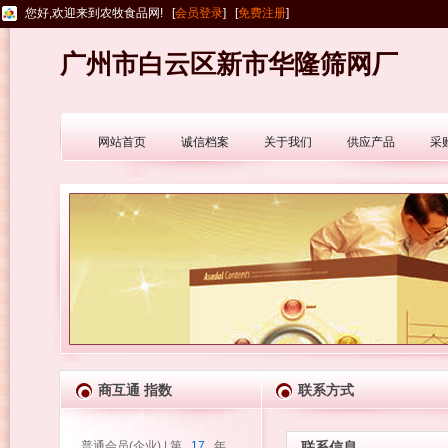
您好,欢迎来到农牧食品网! [
会员登录
] [
免费注册
]
广州市白云区新市华隆筛网厂
网站首页
诚信档案
关于我们
供应产品
采
商互通 指数
联系方式
普通会员(企业) | 第
17
年
联系信息