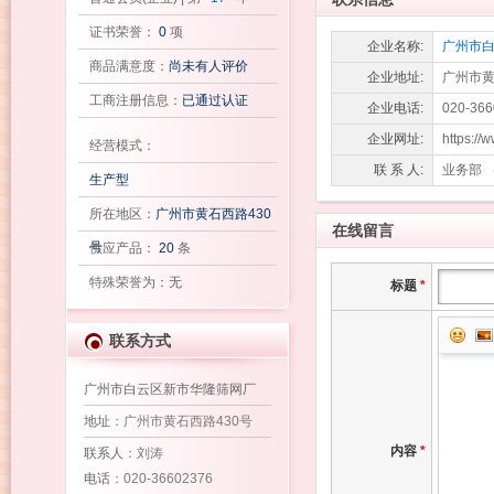
证书荣誉：
0
项
企业名称:
广州市
商品满意度：
尚未有人评价
企业地址:
广州市黄
工商注册信息：
已通过认证
企业电话:
020-36
企业网址:
https://
经营模式：
联 系 人:
业务部 
生产型
所在地区：
广州市黄石西路430
在线留言
号
供应产品：
20
条
特殊荣誉为：无
标题
*
联系方式
广州市白云区新市华隆筛网厂
地址
：广州市黄石西路430号
内容
*
联系人
：刘涛
电话
：020-36602376